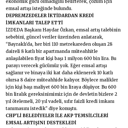
ekonomik gücü olmadığını belirterek, çözüm için
emsal artışı isteğinde bulundu.
DEPREMZEDELER İKTİDARDAN KREDİ
İMKANLARI TALEP ETTİ
İZDEDA Başkanı Haydar Özkan, emsal artış talebinin
sebebini, güncel veriler üzerinden anlatarak,
“Bayraklı’da, her biri 110 metrekareden oluşan 28
daireli 8 katlı bir apartmanda müteahhitle
anlaşılabilen fiyat kişi başı 1 milyon 600 bin lira. Bu
parayı verecek gücümüz yok. Eğer emsal artışı
sağlanır ve binaya iki kat daha eklenerek 10 katlı
olursa 8 daire müteahhide kalıyor. Böylece malikler
için kişi başı maliyet 600 bin liraya düşüyor. Bu 600
bin liralık gereksinimimiz için de devletin bizlere 2
yıl ötelemeli, 20 yıl vadeli, sıfır faizli kredi imkanı
tanımasını istedik” diye konuştu.
CHP’Lİ BELEDİYELER İLE AKP TEMSİLCİLERİ
EMSAL ARTIŞINI DESTEKLEDİ