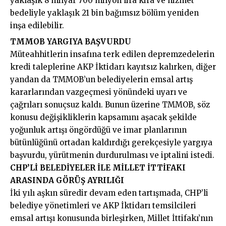
yaklaşık 8 milyar 700 milyon lira kira ve hizmet
bedeliyle yaklaşık 21 bin bağımsız bölüm yeniden
inşa edilebilir.
TMMOB YARGIYA BAŞVURDU
Müteahhitlerin insafına terk edilen depremzedelerin
kredi taleplerine AKP İktidarı kayıtsız kalırken, diğer
yandan da TMMOB’un belediyelerin emsal artış
kararlarından vazgeçmesi yönündeki uyarı ve
çağrıları sonuçsuz kaldı. Bunun üzerine TMMOB, söz
konusu değişikliklerin kapsamını aşacak şekilde
yoğunluk artışı öngördüğü ve imar planlarının
bütünlüğünü ortadan kaldırdığı gerekçesiyle yargıya
başvurdu, yürütmenin durdurulması ve iptalini istedi.
CHP’Lİ BELEDİYELER İLE MİLLET İTTİFAKI
ARASINDA GÖRÜŞ AYRILIĞI
İki yılı aşkın süredir devam eden tartışmada, CHP’li
belediye yönetimleri ve AKP İktidarı temsilcileri
emsal artışı konusunda birleşirken, Millet İttifakı’nın