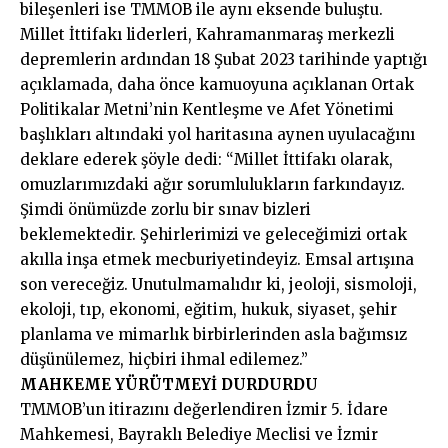
bileşenleri ise TMMOB ile aynı eksende buluştu.
Millet İttifakı liderleri, Kahramanmaraş merkezli
depremlerin ardından 18 Şubat 2023 tarihinde yaptığı
açıklamada, daha önce kamuoyuna açıklanan Ortak
Politikalar Metni’nin Kentleşme ve Afet Yönetimi
başlıkları altındaki yol haritasına aynen uyulacağını
deklare ederek şöyle dedi: “Millet İttifakı olarak,
omuzlarımızdaki ağır sorumlulukların farkındayız.
Şimdi önümüzde zorlu bir sınav bizleri
beklemektedir. Şehirlerimizi ve geleceğimizi ortak
akılla inşa etmek mecburiyetindeyiz. Emsal artışına
son vereceğiz. Unutulmamalıdır ki, jeoloji, sismoloji,
ekoloji, tıp, ekonomi, eğitim, hukuk, siyaset, şehir
planlama ve mimarlık birbirlerinden asla bağımsız
düşünülemez, hiçbiri ihmal edilemez.”
MAHKEME YÜRÜTMEYİ DURDURDU
TMMOB’un itirazını değerlendiren İzmir 5. İdare
Mahkemesi, Bayraklı Belediye Meclisi ve İzmir