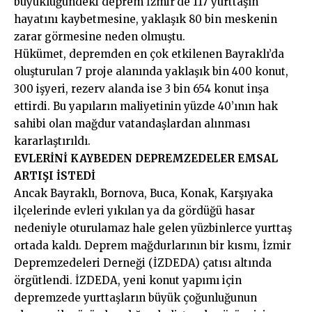
büyüklüğündeki deprem İzmir’de 117 yurttaşın
hayatını kaybetmesine, yaklaşık 80 bin meskenin
zarar görmesine neden olmuştu.
Hükümet, depremden en çok etkilenen Bayraklı’da
oluşturulan 7 proje alanında yaklaşık bin 400 konut,
300 işyeri, rezerv alanda ise 3 bin 654 konut inşa
ettirdi. Bu yapıların maliyetinin yüzde 40’ının hak
sahibi olan mağdur vatandaşlardan alınması
kararlaştırıldı.
EVLERİNİ KAYBEDEN DEPREMZEDELER EMSAL
ARTIŞI İSTEDİ
Ancak Bayraklı, Bornova, Buca, Konak, Karşıyaka
ilçelerinde evleri yıkılan ya da gördüğü hasar
nedeniyle oturulamaz hale gelen yüzbinlerce yurttaş
ortada kaldı. Deprem mağdurlarının bir kısmı, İzmir
Depremzedeleri Derneği (İZDEDA) çatısı altında
örgütlendi. İZDEDA, yeni konut yapımı için
depremzede yurttaşların büyük çoğunluğunun