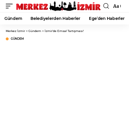
Aa
Font
Resizer
Gündem
Belediyelerden Haberler
Ege’den Haberler
Merkez İzmir
>
Gündem
>
İzmir’de Emsal Tartışması!
GÜNDEM