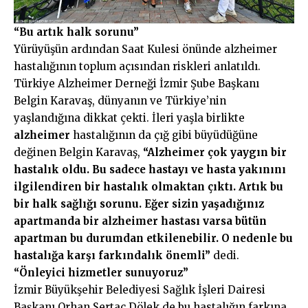
“Bu artık halk sorunu”
Yürüyüşün
ardından Saat Kulesi önünde alzheimer
hastalığının toplum açısından riskleri anlatıldı.
Türkiye Alzheimer Derneği İzmir Şube Başkanı
Belgin Karavaş, dünyanın ve Türkiye’nin
yaşlandığına dikkat çekti. İleri yaşla birlikte
alzheimer
hastalığının da çığ gibi büyüdüğüne
değinen Belgin Karavaş,
“Alzheimer çok yaygın bir
hastalık oldu. Bu sadece hastayı ve hasta yakınını
ilgilendiren bir hastalık olmaktan çıktı. Artık bu
bir halk sağlığı sorunu. Eğer sizin yaşadığınız
apartmanda bir alzheimer hastası varsa bütün
apartman bu durumdan etkilenebilir. O nedenle bu
hastalığa karşı farkındalık önemli”
dedi.
“Önleyici hizmetler sunuyoruz”
İzmir Büyükşehir Belediyesi Sağlık İşleri Dairesi
Başkanı Orhan Sertaç Dölek de bu hastalığın farkına