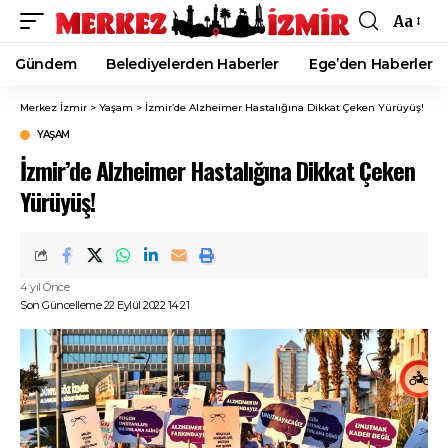
Aa
Font
Resizer
Gündem
Belediyelerden Haberler
Ege’den Haberler
Merkez İzmir
>
Yaşam
>
İzmir’de Alzheimer Hastalığına Dikkat Çeken Yürüyüş!
YAŞAM
İzmir’de Alzheimer Hastalığına Dikkat Çeken
Yürüyüş!
4 yıl Önce
Son Güncelleme 22 Eylül 2022 14:21