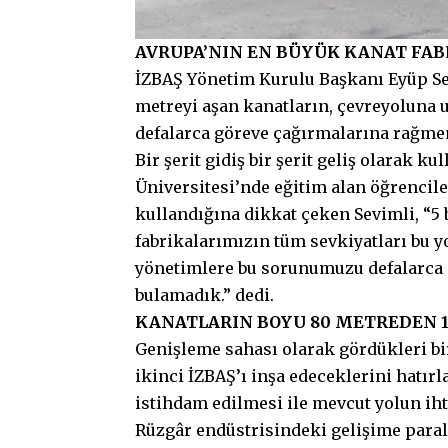
AVRUPA’NIN EN BÜYÜK KANAT FABR
İZBAŞ Yönetim Kurulu Başkanı Eyüp Sev
metreyi aşan kanatların, çevreyoluna 
defalarca göreve çağırmalarına rağme
Bir şerit gidiş bir şerit geliş olarak k
Üniversitesi’nde eğitim alan öğrencile
kullandığına dikkat çeken Sevimli, “5
fabrikalarımızın tüm sevkiyatları bu y
yönetimlere bu sorunumuzu defalarc
bulamadık.” dedi.
KANATLARIN BOYU 80 METREDEN 
Genişleme sahası olarak gördükleri bi
ikinci İZBAŞ’ı inşa edeceklerini hatırl
istihdam edilmesi ile mevcut yolun ih
Rüzgâr endüstrisindeki gelişime paral