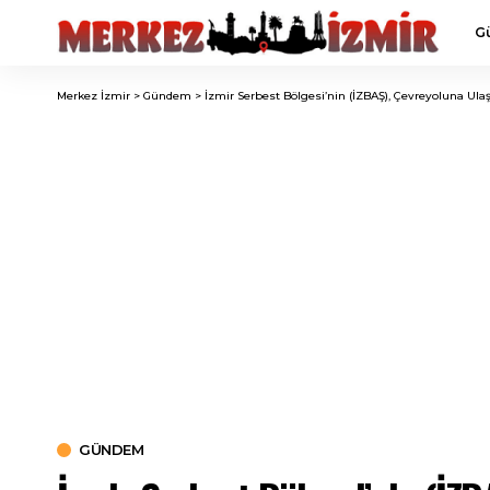
G
Merkez İzmir
>
Gündem
>
İzmir Serbest Bölgesi’nin (İZBAŞ), Çevreyoluna Ul
GÜNDEM