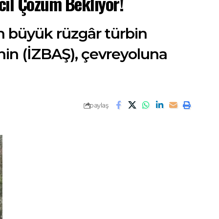
cil Çözüm Bekliyor!
en büyük rüzgâr türbin
’nin (İZBAŞ), çevreyoluna
paylaş