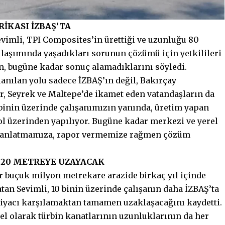
İKASI İZBAŞ’TA
imli, TPI Composites’in ürettiği ve uzunluğu 80
ulaşımında yaşadıkları sorunun çözümü için yetkilileri
n, bugüne kadar sonuç alamadıklarını söyledi.
ullanılan yolu sadece İZBAŞ’ın değil, Bakırçay
r, Seyrek ve Maltepe’de ikamet eden vatandaşların da
 binin üzerinde çalışanımızın yanında, üretim yapan
ol üzerinden yapılıyor. Bugüne kadar merkezi ve yerel
a anlatmamıza, rapor vermemize rağmen çözüm
120 METREYE UZAYACAK
r buçuk milyon metrekare arazide birkaç yıl içinde
atan Sevimli, 10 binin üzerinde çalışanın daha İZBAŞ’ta
tiyacı karşılamaktan tamamen uzaklaşacağını kaydetti.
el olarak türbin kanatlarının uzunluklarının da her