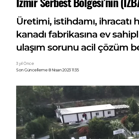
İzmir Serbest Bölgesi’nin (İZ
Üretimi, istihdamı, ihracatı
kanadı fabrikasına ev sahipl
ulaşım sorunu acil çözüm be
3 yıl Önce
Son Güncelleme 8 Nisan 2023 11:35