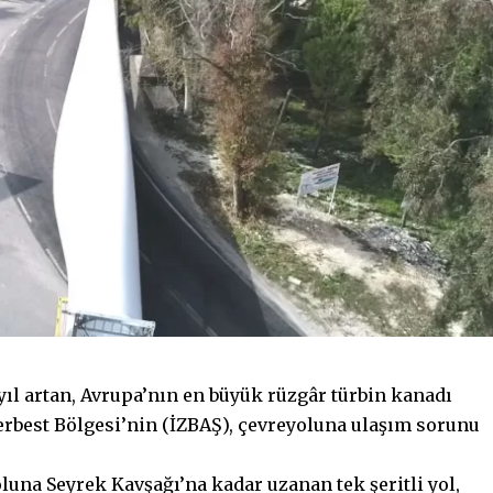
 yıl artan, Avrupa’nın en büyük rüzgâr türbin kanadı
Serbest Bölgesi’nin (İZBAŞ), çevreyoluna ulaşım sorunu
una Seyrek Kavşağı’na kadar uzanan tek şeritli yol,