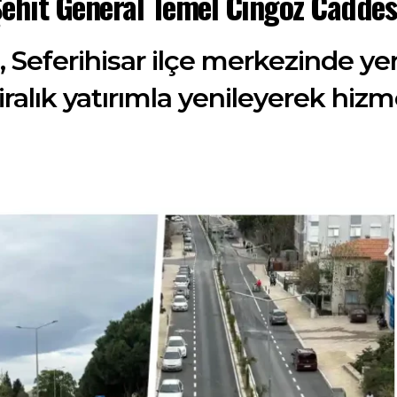
Şehit General Temel Cingöz Caddesi
, Seferihisar ilçe merkezinde ye
ralık yatırımla yenileyerek hizm