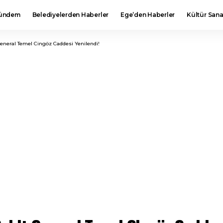
ündem
Belediyelerden Haberler
Ege’den Haberler
Kültür Sana
 General Temel Cingöz Caddesi Yenilendi!