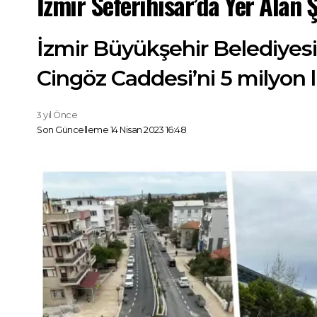
İzmir Seferihisar’da Yer Alan 
İzmir Büyükşehir Belediyesi
Cingöz Caddesi’ni 5 milyon li
3 yıl Önce
Son Güncelleme 14 Nisan 2023 16:48