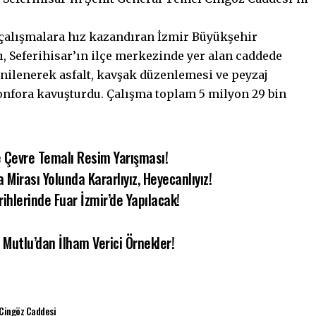
i çalışmalara hız kazandıran İzmir Büyükşehir
ı, Seferihisar’ın ilçe merkezinde yer alan caddede
enilenerek asfalt, kavşak düzenlemesi ve peyzaj
konfora kavuşturdu. Çalışma toplam 5 milyon 29 bin
e Çevre Temalı Resim Yarışması!
irası Yolunda Kararlıyız, Heyecanlıyız!
ihlerinde Fuar İzmir’de Yapılacak!
 Mutlu’dan İlham Verici Örnekler!
 Cingöz Caddesi