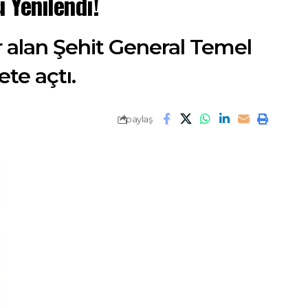
 Yenilendi!
r alan Şehit General Temel
ete açtı.
paylaş