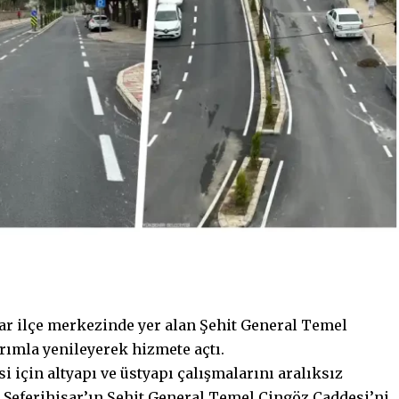
sar ilçe merkezinde yer alan Şehit General Temel
ırımla yenileyerek hizmete açtı.
i için altyapı ve üstyapı çalışmalarını aralıksız
 Seferihisar’ın Şehit General Temel Cingöz Caddesi’ni