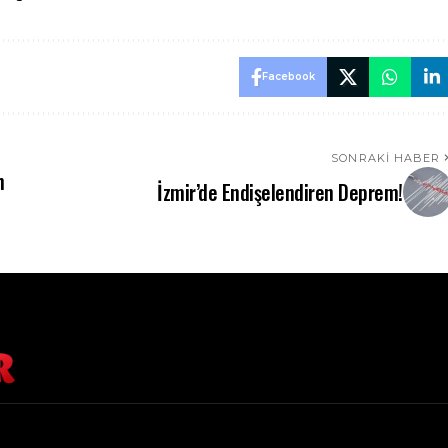
Facebook
SONRAKI HABER
n
İzmir’de Endişelendiren Deprem!