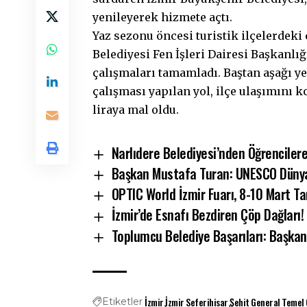
yenileyerek hizmete açtı.
Yaz sezonu öncesi turistik ilçelerdek
Belediyesi Fen İşleri Dairesi Başkanlığ
çalışmaları tamamladı. Baştan aşağı y
çalışması yapılan yol, ilçe ulaşımını 
liraya mal oldu.
Narlıdere Belediyesi’nden Öğrenciler
Başkan Mustafa Turan: UNESCO Dünya M
OPTIC World İzmir Fuarı, 8-10 Mart Tar
İzmir’de Esnafı Bezdiren Çöp Dağları!
Toplumcu Belediye Başarıları: Başkan
İzmir
İzmir Seferihisar
Şehit General Temel
Etiketler