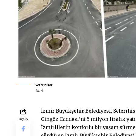
Seferihisar
İzmir
İzmir Büyükşehir Belediyesi, Seferihi
Cingöz Caddesi’ni 5 milyon liralık yat
paylaş
İzmirlilerin konforlu bir yaşam sürmes
sürdüren İzmir Büyükşehir Belediyesi,