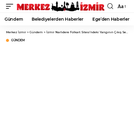
Aa
Font
Resizer
Gündem
Belediyelerden Haberler
Ege’den Haberler
Merkez İzmir
>
Gündem
>
İzmir Narlıdere Folkart Sitesi’ndeki Yangının Çıkış Sebebi Belli Oldu!
GÜNDEM