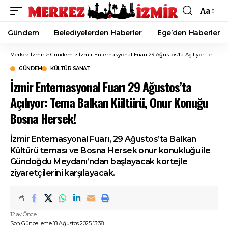
Aa
Font
Resizer
Gündem
Belediyelerden Haberler
Ege’den Haberler
Merkez İzmir
>
Gündem
>
İzmir Enternasyonal Fuarı 29 Ağustos’ta Açılıyor: Tema Balkan Kültürü, Onur Konuğu Bosna Hersek!
GÜNDEM
KÜLTÜR SANAT
İzmir Enternasyonal Fuarı 29 Ağustos’ta
Açılıyor: Tema Balkan Kültürü, Onur Konuğu
Bosna Hersek!
İzmir Enternasyonal Fuarı, 29 Ağustos’ta Balkan
Kültürü teması ve Bosna Hersek onur konukluğu ile
Gündoğdu Meydanı’ndan başlayacak kortejle
ziyaretçilerini karşılayacak.
12 ay Önce
Son Güncelleme 18 Ağustos 2025 13:38