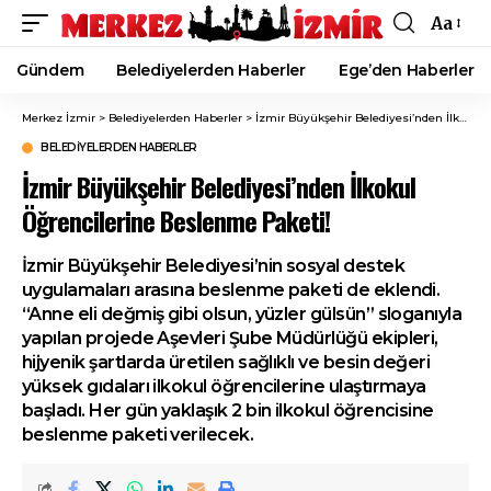
Aa
Font
Resizer
Gündem
Belediyelerden Haberler
Ege’den Haberler
Merkez İzmir
>
Belediyelerden Haberler
>
İzmir Büyükşehir Belediyesi’nden İlkokul Öğrencilerine Beslenme Paketi!
BELEDIYELERDEN HABERLER
İzmir Büyükşehir Belediyesi’nden İlkokul
Öğrencilerine Beslenme Paketi!
İzmir Büyükşehir Belediyesi’nin sosyal destek
uygulamaları arasına beslenme paketi de eklendi.
“Anne eli değmiş gibi olsun, yüzler gülsün” sloganıyla
yapılan projede Aşevleri Şube Müdürlüğü ekipleri,
hijyenik şartlarda üretilen sağlıklı ve besin değeri
yüksek gıdaları ilkokul öğrencilerine ulaştırmaya
başladı. Her gün yaklaşık 2 bin ilkokul öğrencisine
beslenme paketi verilecek.