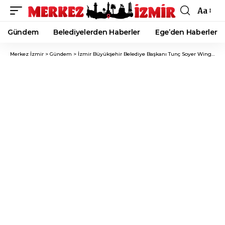
Aa
Font
Resizer
Gündem
Belediyelerden Haberler
Ege’den Haberler
Merkez İzmir
>
Gündem
>
İzmir Büyükşehir Belediye Başkanı Tunç Soyer Wings For Life World Run 2022’de Yarıştı!