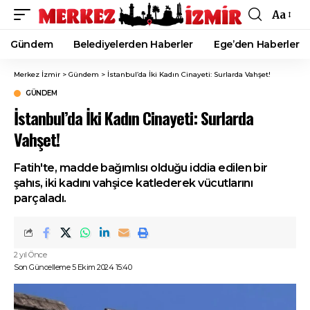
Aa
Font
Resizer
Gündem
Belediyelerden Haberler
Ege’den Haberler
Merkez İzmir
>
Gündem
>
İstanbul’da İki Kadın Cinayeti: Surlarda Vahşet!
GÜNDEM
İstanbul’da İki Kadın Cinayeti: Surlarda
Vahşet!
Fatih'te, madde bağımlısı olduğu iddia edilen bir
şahıs, iki kadını vahşice katlederek vücutlarını
parçaladı.
2 yıl Önce
Son Güncelleme 5 Ekim 2024 15:40