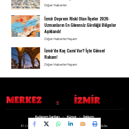
Diğer Haberler
İzmir Deprem Riski Olan İlçeler 2026:
Uzmanların En Güvensiz Gördüğü Bölgeler
Açıklandı!
Diğer Haberler
Yaşam
İzmir’de Kaç Cami Var? İşte Güncel
Rakam!
Diğer Haberler
Yaşam
Kullanım Şartları
Künye
İletişim
© Copyright 2022, Merkez İzmir. Tüm Hakları Saklıdır.