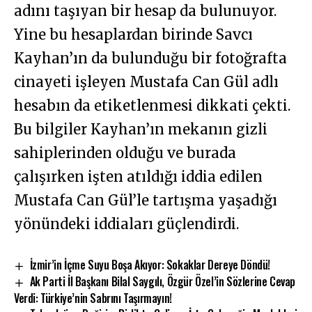
adını taşıyan bir hesap da bulunuyor.
Yine bu hesaplardan birinde Savcı
Kayhan’ın da bulunduğu bir fotoğrafta
cinayeti işleyen Mustafa Can Gül adlı
hesabın da etiketlenmesi dikkati çekti.
Bu bilgiler Kayhan’ın mekanın gizli
sahiplerinden olduğu ve burada
çalışırken işten atıldığı iddia edilen
Mustafa Can Gül’le tartışma yaşadığı
yönündeki iddiaları güçlendirdi.
İzmir’in İçme Suyu Boşa Akıyor: Sokaklar Dereye Döndü!
Ak Parti İl Başkanı Bilal Saygılı, Özgür Özel’in Sözlerine Cevap
Verdi: Türkiye’nin Sabrını Taşırmayın!