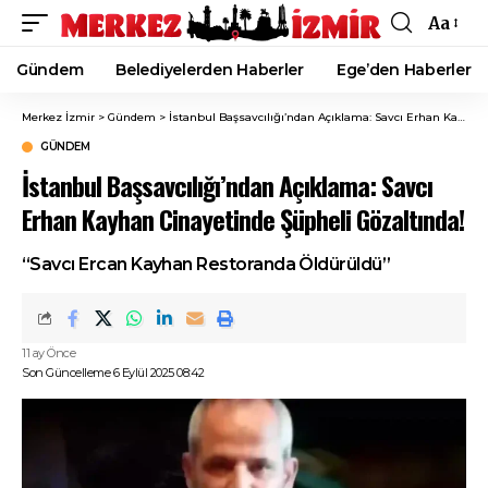
Aa
Font
Resizer
Gündem
Belediyelerden Haberler
Ege’den Haberler
Merkez İzmir
>
Gündem
>
İstanbul Başsavcılığı’ndan Açıklama: Savcı Erhan Kayhan Cinayetinde Şüpheli Gözaltında!
GÜNDEM
İstanbul Başsavcılığı’ndan Açıklama: Savcı
Erhan Kayhan Cinayetinde Şüpheli Gözaltında!
“Savcı Ercan Kayhan Restoranda Öldürüldü”
11 ay Önce
Son Güncelleme 6 Eylül 2025 08:42