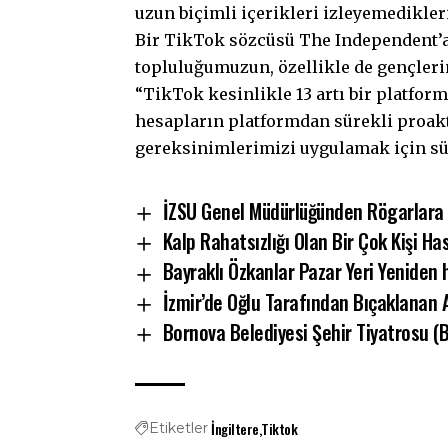
uzun biçimli içerikleri izleyemedikleri
Bir TikTok sözcüsü The Independent’a ş
topluluğumuzun, özellikle de gençleri
“TikTok kesinlikle 13 artı bir platfor
hesapların platformdan sürekli proak
gereksinimlerimizi uygulamak için sür
İZSU Genel Müdürlüğünden Rögarlara K
Kalp Rahatsızlığı Olan Bir Çok Kişi H
Bayraklı Özkanlar Pazar Yeri Yeniden 
İzmir’de Oğlu Tarafından Bıçaklanan 
Bornova Belediyesi Şehir Tiyatrosu (B
İngiltere
Tiktok
Etiketler