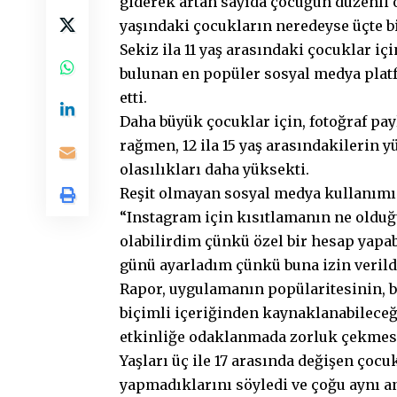
giderek artan sayıda çocuğun düzenli 
yaşındaki çocukların neredeyse üçte bi
Sekiz ila 11 yaş arasındaki çocuklar i
bulunan en popüler sosyal medya platf
etti.
Daha büyük çocuklar için, fotoğraf pa
rağmen, 12 ila 15 yaş arasındakilerin 
olasılıkları daha yüksekti.
Reşit olmayan sosyal medya kullanımı 
“Instagram için kısıtlamanın ne olduğ
olabilirdim çünkü özel bir hesap yapa
günü ayarladım çünkü buna izin verildi
Rapor, uygulamanın popülaritesinin, bi
biçimli içeriğinden kaynaklanabileceğ
etkinliğe odaklanmada zorluk çekmesi
Yaşları üç ile 17 arasında değişen çocu
yapmadıklarını söyledi ve çoğu aynı a