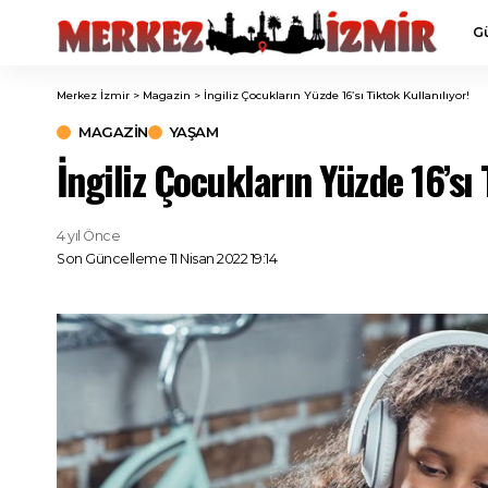
G
Merkez İzmir
>
Magazin
>
İngiliz Çocukların Yüzde 16’sı Tiktok Kullanılıyor!
MAGAZIN
YAŞAM
İngiliz Çocukların Yüzde 16’sı 
4 yıl Önce
Son Güncelleme 11 Nisan 2022 19:14