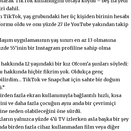
olarak TikTok kullandığını ortaya koydu – beş ila yedi
ri dahil.
çin TikTok, yaş grubundaki her üç kişiden birinin hesabı
ormu oldu ve onu yüzde 27 ile YouTube yakından takip
ylaşım uygulamasının yaş sınırı en az 13 olmasına
yüzde 55’inin bir Instagram profiline sahip olma
hakkında 12 yaşındaki bir kız Ofcom’a şunları söyledi:
u hakkında hiçbir fikrim yok. Oldukça genç
bilirdim… TikTok ve Snapchat için sahte bir doğum
.”
rden fazla ekran kullanımıyla bağlantılı hızlı, kısa
ini ve daha fazla çocuğun aynı anda bir çevrimiçi
ne neden olabileceğini öne sürdü.
kların yalnızca yüzde 4’ü TV izlerken asla başka bir şey
nda birden fazla cihaz kullanmadan film veya diğer