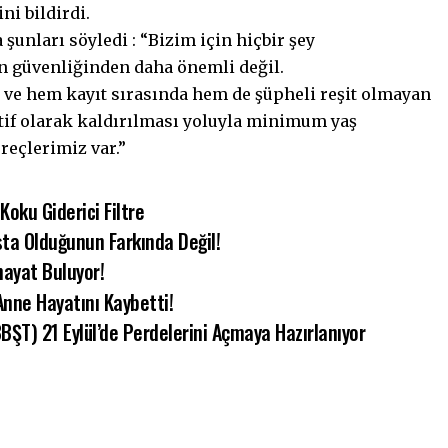
ni bildirdi.
unları söyledi : “Bizim için hiçbir şey
n güvenliğinden daha önemli değil.
m ve hem kayıt sırasında hem de şüpheli reşit olmayan
tif olarak kaldırılması yoluyla minimum yaş
eçlerimiz var.”
oku Giderici Filtre
asta Olduğunun Farkında Değil!
hayat Buluyor!
Anne Hayatını Kaybetti!
BŞT) 21 Eylül’de Perdelerini Açmaya Hazırlanıyor