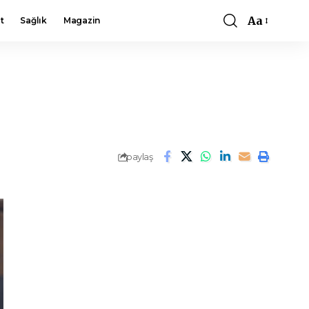
Aa
t
Sağlık
Magazin
Font
Resizer
paylaş