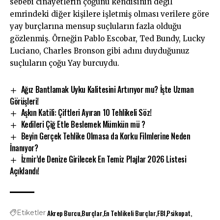
sebebi cinayetlerin çoğunu kendisinin değil
emrindeki diğer kişilere işletmiş olması verilere göre
yay burçlarına mensup suçluların fazla olduğu
gözlenmiş. Örneğin Pablo Escobar, Ted Bundy, Lucky
Luciano, Charles Bronson gibi adını duyduğunuz
suçluların çoğu Yay burcuydu.
Ağız Bantlamak Uyku Kalitesini Artırıyor mu? İşte Uzman
Görüşleri!
Aşkın Katili: Çiftleri Ayıran 10 Tehlikeli Söz!
Kedileri Çiğ Etle Beslemek Mümkün mü ?
Beyin Gerçek Tehlike Olmasa da Korku Filmlerine Neden
İnanıyor?
İzmir’de Denize Girilecek En Temiz Plajlar 2026 Listesi
Açıklandı!
Akrep Burcu
Burçlar
En Tehlikeli Burçlar
FBI
Psikopat
Etiketler