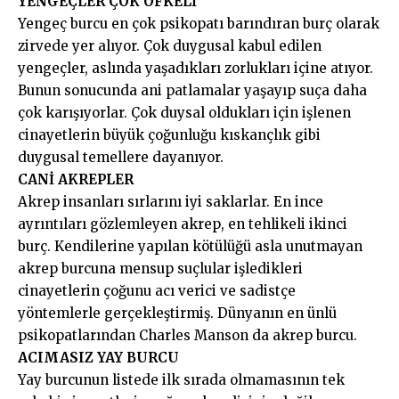
YENGEÇLER ÇOK ÖFKELİ
Yengeç burcu en çok psikopatı barındıran burç olarak
zirvede yer alıyor. Çok duygusal kabul edilen
yengeçler, aslında yaşadıkları zorlukları içine atıyor.
Bunun sonucunda ani patlamalar yaşayıp suça daha
çok karışıyorlar. Çok duysal oldukları için işlenen
cinayetlerin büyük çoğunluğu kıskançlık gibi
duygusal temellere dayanıyor.
CANİ AKREPLER
Akrep insanları sırlarını iyi saklarlar. En ince
ayrıntıları gözlemleyen akrep, en tehlikeli ikinci
burç. Kendilerine yapılan kötülüğü asla unutmayan
akrep burcuna mensup suçlular işledikleri
cinayetlerin çoğunu acı verici ve sadistçe
yöntemlerle gerçekleştirmiş. Dünyanın en ünlü
psikopatlarından Charles Manson da akrep burcu.
ACIMASIZ YAY BURCU
Yay burcunun listede ilk sırada olmamasının tek