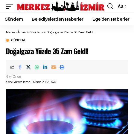
Aa
Font
Resizer
Gündem
Belediyelerden Haberler
Ege’den Haberler
Merkez İzmir
>
Gündem
>
Doğalgaza Yüzde 35 Zam Geldi!
GÜNDEM
Doğalgaza Yüzde 35 Zam Geldi!
4 yıl Önce
Son Güncelleme 1 Nisan 2022 11:40