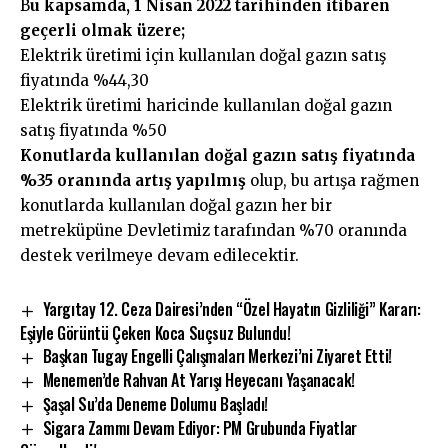
B
u kapsamda, 1 Nisan 2022 tarihinden itibaren
geçerli olmak üzere;
Elektrik üretimi için kullanılan doğal gazın satış
fiyatında %44,30
Elektrik üretimi haricinde kullanılan doğal gazın
satış fiyatında %50
Konutlarda kullanılan doğal gazın satış fiyatında
%35 oranında artış yapılmış
olup, bu artışa rağmen
konutlarda kullanılan doğal gazın her bir
metreküpüne Devletimiz tarafından %70 oranında
destek verilmeye devam edilecektir.
Yargıtay 12. Ceza Dairesi’nden “Özel Hayatın Gizliliği” Kararı:
Eşiyle Görüntü Çeken Koca Suçsuz Bulundu!
Başkan Tugay Engelli Çalışmaları Merkezi’ni Ziyaret Etti!
Menemen’de Rahvan At Yarışı Heyecanı Yaşanacak!
Şaşal Su’da Deneme Dolumu Başladı!
Sigara Zammı Devam Ediyor: PM Grubunda Fiyatlar