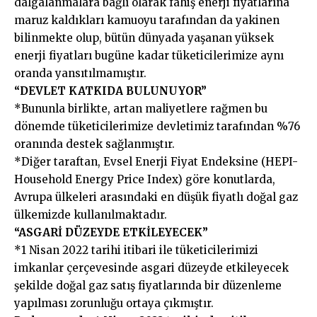
dalgalanmalara bağlı olarak fahiş enerji fiyatlarına
maruz kaldıkları kamuoyu tarafından da yakinen
bilinmekte olup, bütün dünyada yaşanan yüksek
enerji fiyatları bugüne kadar tüketicilerimize aynı
oranda yansıtılmamıştır.
“DEVLET KATKIDA BULUNUYOR”
*Bununla birlikte, artan maliyetlere rağmen bu
dönemde tüketicilerimize devletimiz tarafından %76
oranında destek sağlanmıştır.
*Diğer taraftan, Evsel Enerji Fiyat Endeksine (HEPI-
Household Energy Price Index) göre konutlarda,
Avrupa ülkeleri arasındaki en düşük fiyatlı doğal gaz
ülkemizde kullanılmaktadır.
“ASGARİ DÜZEYDE ETKİLEYECEK”
*1 Nisan 2022 tarihi itibari ile tüketicilerimizi
imkanlar çerçevesinde asgari düzeyde etkileyecek
şekilde doğal gaz satış fiyatlarında bir düzenleme
yapılması zorunluğu ortaya çıkmıştır.