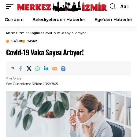
Aa
Font
Resizer
Gündem
Belediyelerden Haberler
Ege’den Haberler
Merkez İzmir
>
Sağlık
>
Covid-19 Vaka Sayısı Artıyor!
SAĞLIK
YAŞAM
Covid-19 Vaka Sayısı Artıyor!
4 yıl Önce
Son Güncelleme 3 Ekim 2022 08:05