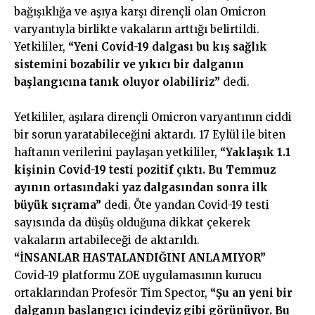
bağışıklığa ve aşıya karşı dirençli olan Omicron
varyantıyla birlikte vakaların arttığı belirtildi.
Yetkililer,
“Yeni Covid-19 dalgası bu kış sağlık
sistemini bozabilir ve yıkıcı bir dalganın
başlangıcına tanık oluyor olabiliriz”
dedi.
Yetkililer, aşılara dirençli Omicron varyantının ciddi
bir sorun yaratabileceğini aktardı. 17 Eylül ile biten
haftanın verilerini paylaşan yetkililer,
“Yaklaşık 1.1
kişinin Covid-19 testi pozitif çıktı. Bu Temmuz
ayının ortasındaki yaz dalgasından sonra ilk
büyük sıçrama”
dedi. Öte yandan Covid-19 testi
sayısında da düşüş olduğuna dikkat çekerek
vakaların artabileceği de aktarıldı.
“İNSANLAR HASTALANDIĞINI ANLAMIYOR”
Covid-19 platformu ZOE uygulamasının kurucu
ortaklarından Profesör Tim Spector,
“Şu an yeni bir
dalganın başlangıcı içindeyiz gibi görünüyor. Bu