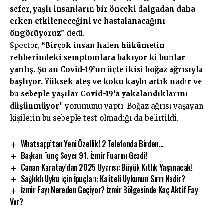
sefer, yaşlı insanların bir önceki dalgadan daha
erken etkileneceğini ve hastalanacağını
öngörüyoruz”
dedi.
Spector,
“Birçok insan halen hükümetin
rehberindeki semptomlara bakıyor ki bunlar
yanlış. Şu an Covid-19’un üçte ikisi boğaz ağrısıyla
başlıyor. Yüksek ateş ve koku kaybı artık nadir ve
bu sebeple yaşılar Covid-19’a yakalandıklarını
düşünmüyor”
yorumunu yaptı. Boğaz ağrısı yaşayan
kişilerin bu sebeple test olmadığı da belirtildi.
Whatsapp’tan Yeni Özellik! 2 Telefonda Birden…
Başkan Tunç Soyer 91. İzmir Fuarını Gezdi!
Canan Karatay’dan 2025 Uyarısı: Büyük Kıtlık Yaşanacak!
Sağlıklı Uyku İçin İpuçları: Kaliteli Uykunun Sırrı Nedir?
İzmir Fayı Nereden Geçiyor? İzmir Bölgesinde Kaç Aktif Fay
Var?