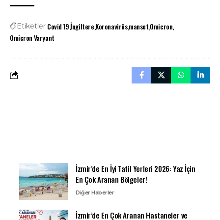
Covid 19
İngiltere
Koronavirüs
manset
Omicron
Etiketler
Omicron Varyant
İzmir’de En İyi Tatil Yerleri 2026: Yaz İçin
En Çok Aranan Bölgeler!
Diğer Haberler
İzmir’de En Çok Aranan Hastaneler ve