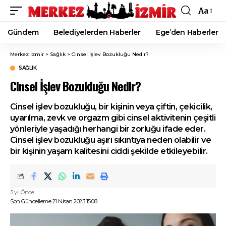
Aa
Font
Resizer
Gündem
Belediyelerden Haberler
Ege’den Haberler
Merkez İzmir
>
Sağlık
>
Cinsel İşlev Bozukluğu Nedir?
SAĞLIK
Cinsel İşlev Bozukluğu Nedir?
Cinsel işlev bozukluğu, bir kişinin veya çiftin, çekicilik,
uyarılma, zevk ve orgazm gibi cinsel aktivitenin çeşitli
yönleriyle yaşadığı herhangi bir zorluğu ifade eder.
Cinsel işlev bozukluğu aşırı sıkıntıya neden olabilir ve
bir kişinin yaşam kalitesini ciddi şekilde etkileyebilir.
3 yıl Önce
Son Güncelleme 21 Nisan 2023 15:08