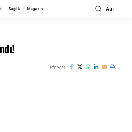
Aa
t
Sağlık
Magazin
Font
Resizer
ndı!
paylaş