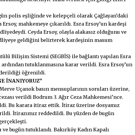
ün polis eşliğinde ve kelepçeli olarak Çağlayan’daki
ra Ersoy, mahkemeye çıkarıldı. Esra Ersoy’un kardeşi
dliyedeydi. Ceyda Ersoy, olayla alakasız olduğunu ve
dliyeye geldiğini belirterek kardeşinin masum
ü Bilişim Sistemi (SEGBİS) ile bağlantı yapılan Esra
ardından tutuklanmasına karar verildi. Esra Ersoy’un
erildiği öğrenildi.
NE İNANIYORUZ”
 Merve Uçanok basın mensuplarının soruları üzerine,
 cezası verildi Bodrum 3. Ağır Ceza Mahkemesi’nce.
di. Bu karara itiraz ettik. İtiraz üzerine dosyamız
di. İtirazımız reddedildi. Bu yüzden de bugün
erçekleşti.
 ve bugün tutuklandı. Bakırköy Kadın Kapalı