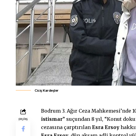
Ciciş Kardeşler
Bodrum 3. Ağır Ceza Mahkemesi’nde 1
istismar
” suçundan 8 yıl, “Konut dokun
paylaş
cezasına çarptırılan
Esra Ersoy
hakkı
Esra Ersoy
, dün akşam adli kontrol yü