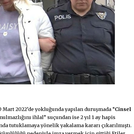
0 Mart 2022’de yokluğunda yapılan duruşmada “
Cinsel
ulmazlığını ihlal” suçundan ise 2 yıl 1 ay hapis
nda tutuklamaya yönelik yakalama kararı çıkarılmıştı.
kümlülüğü nedeniyle imza vermek için gittiği Etiler