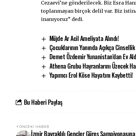
Cezaevi’ne gönderilecek. Biz Esra Ha
toplanmayan birçok delil var. Biz ist
inanıyoruz” dedi.
Müjde Ar Acil Ameliyata Alındı!
Çocuklarının Yanında Açıkça Cinsellik 
Demet Özdemir Yunanistan’dan Ev Ald
Athena Grubu Hayranlarını Üzecek Ha
Yapımcı Erol Köse Hayatını Kaybetti!
Bu Haberi Paylaş
ÖNCEKI HABER
İzmir Bayraklılı Gençler Güreş Şampiyonasına