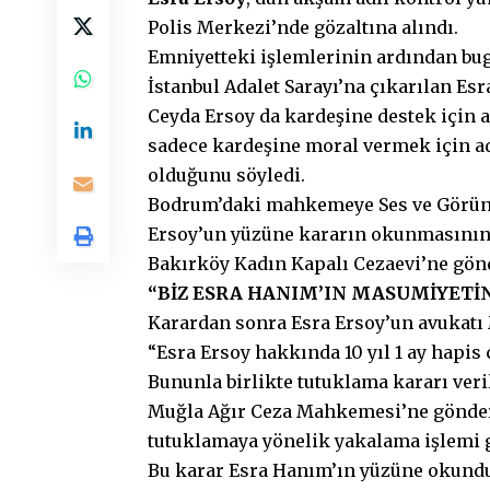
Polis Merkezi’nde gözaltına alındı.
Emniyetteki işlemlerinin ardından bug
İstanbul Adalet Sarayı’na çıkarılan Es
Ceyda Ersoy da kardeşine destek için a
sadece kardeşine moral vermek için a
olduğunu söyledi.
Bodrum’daki mahkemeye Ses ve Görüntül
Ersoy’un yüzüne kararın okunmasının 
Bakırköy Kadın Kapalı Cezaevi’ne gönd
“BİZ ESRA HANIM’IN MASUMİYETİ
Karardan sonra Esra Ersoy’un avukatı
“Esra Ersoy hakkında 10 yıl 1 ay hapis
Bununla birlikte tutuklama kararı veril
Muğla Ağır Ceza Mahkemesi’ne gönderil
tutuklamaya yönelik yakalama işlemi g
Bu karar Esra Hanım’ın yüzüne okundu