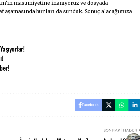
nım’ın masumiyetine inanıyoruz ve dosyada
inaf aşamasında bunları da sunduk. Sonuç alacağımıza
Yaşıyorlar!
ı!
ber!
Facebook
SONRAKI HABER