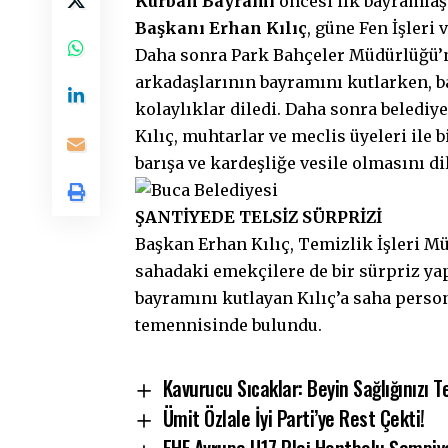
Kurban Bayramı
öncesi ilk bayramlaşm
Başkanı
Erhan Kılıç
, güne Fen İşleri 
Daha sonra Park Bahçeler Müdürlüğü’nd
arkadaşlarının bayramını kutlarken, 
kolaylıklar diledi. Daha sonra belediy
Kılıç, muhtarlar ve meclis üyeleri ile
barışa ve kardeşliğe vesile olmasını di
ŞANTİYEDE TELSİZ SÜRPRİZİ
Başkan Erhan Kılıç, Temizlik İşleri Mü
sahadaki emekçilere de bir sürpriz yap
bayramını kutlayan Kılıç’a saha person
temennisinde bulundu.
Kavurucu Sıcaklar: Beyin Sağlığınızı T
Ümit Özlale İyi Parti’ye Rest Çekti!