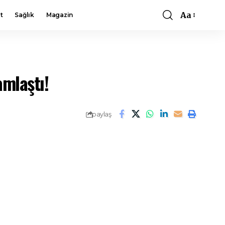
Aa
t
Sağlık
Magazin
Font
Resizer
amlaştı!
paylaş