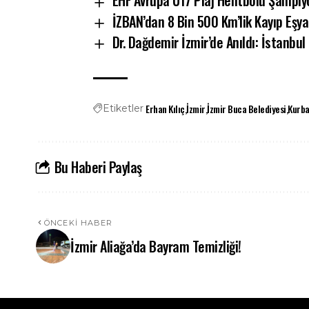
EHF Avrupa U17 Plaj Hentbolu Şampiyo
İZBAN’dan 8 Bin 500 Km’lik Kayıp Eşya
Dr. Dağdemir İzmir’de Anıldı: İstanb
Erhan Kılıç
İzmir
İzmir Buca Belediyesi
Kurba
Etiketler
Bu Haberi Paylaş
ÖNCEKI HABER
İzmir Aliağa’da Bayram Temizliği!