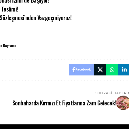
nası İzmir’de Başlıyor!
 Teslimi!
ul Sözleşmesi’nden Vazgeçmiyoruz!
n Bayramı
Facebook
SONRAKI HABER
Sonbaharda Kırmızı Et Fiyatlarına Zam Gelecek!