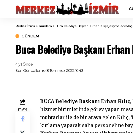
G
Merkez İzmir
>
Gündem
>
Buca Belediye Başkanı Erhan Kılıç Çalışma Arkadaşl
GÜNDEM
Buca Belediye Başkanı Erhan K
4 yıl Önce
Son Güncelleme 8 Temmuz 2022 16:43
BUCA Belediye Başkanı Erhan Kılıç
,
hizmet birimlerinde görev yapan mesai
paylaş
muhtarlar ile de bir araya gelen Kılıç,
kutlama yaparak saha personeline bay