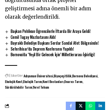
doğrultusunda ortak projeler
geliştirmesi adına önemli bir adım
olarak değerlendirildi.
Başkan Pehlivan Öğrencilerle İftarda Bir Araya Geldi!
Cemil Tugay Mazbatasını Aldı!
Bayraklı Belediye Başkanı Serdar Sandal Afet Bölgesinde!
Seferihisar’da Deprem Konferansı Yapıldı!
Bornova’da ‘Yeşil Bir Gelecek İçin’ Milletlerarası İşbirliği!
Adıyaman Üniversitesi
Biyoçeşitlilik
Bornova Belediyesi
Etiketler
Ekolojik Kent
Ekolojik Tarım
Kent Bostanları
Onarıcı Tarım
Sürdürülebilir Tarım
Yerel Tohum