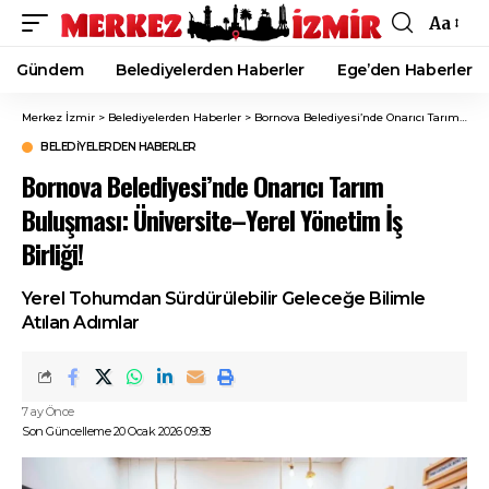
Aa
Font
Resizer
Gündem
Belediyelerden Haberler
Ege’den Haberler
Merkez İzmir
>
Belediyelerden Haberler
>
Bornova Belediyesi’nde Onarıcı Tarım Buluşması: Üniversite–Yerel Yönetim İş Birliği!
BELEDIYELERDEN HABERLER
Bornova Belediyesi’nde Onarıcı Tarım
Buluşması: Üniversite–Yerel Yönetim İş
Birliği!
Yerel Tohumdan Sürdürülebilir Geleceğe Bilimle
Atılan Adımlar
7 ay Önce
Son Güncelleme 20 Ocak 2026 09:38