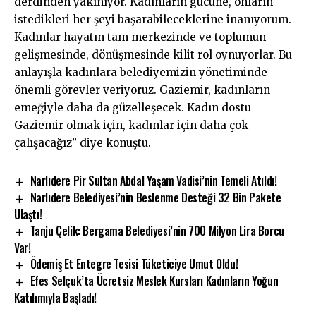
derdinden yakınıyor. Kadınların gücüne, onların
istedikleri her şeyi başarabileceklerine inanıyorum.
Kadınlar hayatın tam merkezinde ve toplumun
gelişmesinde, dönüşmesinde kilit rol oynuyorlar. Bu
anlayışla kadınlara belediyemizin yönetiminde
önemli görevler veriyoruz. Gaziemir, kadınların
emeğiyle daha da güzelleşecek. Kadın dostu
Gaziemir olmak için, kadınlar için daha çok
çalışacağız” diye konuştu.
Narlıdere Pir Sultan Abdal Yaşam Vadisi’nin Temeli Atıldı!
Narlıdere Belediyesi’nin Beslenme Desteği 32 Bin Pakete
Ulaştı!
Tanju Çelik: Bergama Belediyesi’nin 700 Milyon Lira Borcu
Var!
Ödemiş Et Entegre Tesisi Tüketiciye Umut Oldu!
Efes Selçuk’ta Ücretsiz Meslek Kursları Kadınların Yoğun
Katılımıyla Başladı!