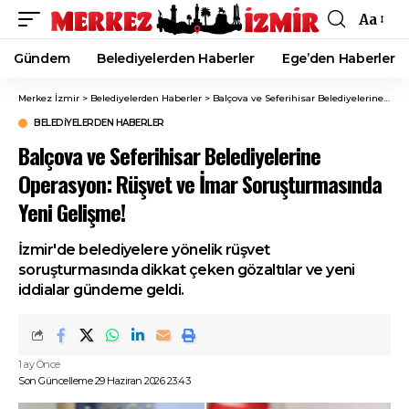
Aa
Font
Resizer
Gündem
Belediyelerden Haberler
Ege’den Haberler
Merkez İzmir
>
Belediyelerden Haberler
>
Balçova ve Seferihisar Belediyelerine Operasyon: Rüşvet ve İmar Soruşturmasında Yeni Gelişme!
BELEDIYELERDEN HABERLER
Balçova ve Seferihisar Belediyelerine
Operasyon: Rüşvet ve İmar Soruşturmasında
Yeni Gelişme!
İzmir'de belediyelere yönelik rüşvet
soruşturmasında dikkat çeken gözaltılar ve yeni
iddialar gündeme geldi.
1 ay Önce
Son Güncelleme 29 Haziran 2026 23:43