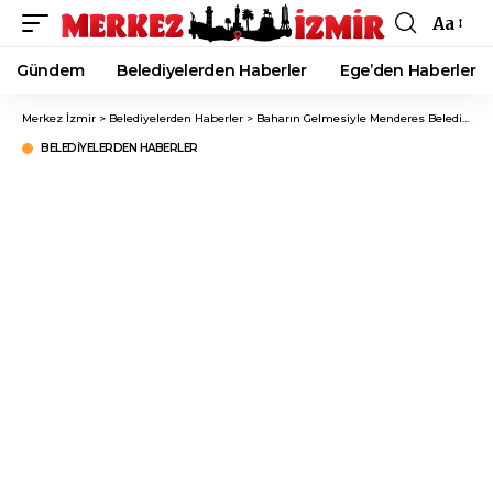
Aa
Font
Resizer
Gündem
Belediyelerden Haberler
Ege’den Haberler
Merkez İzmir
>
Belediyelerden Haberler
>
Baharın Gelmesiyle Menderes Belediyesi Çocuk Parklarını Yeniliyor!
BELEDIYELERDEN HABERLER