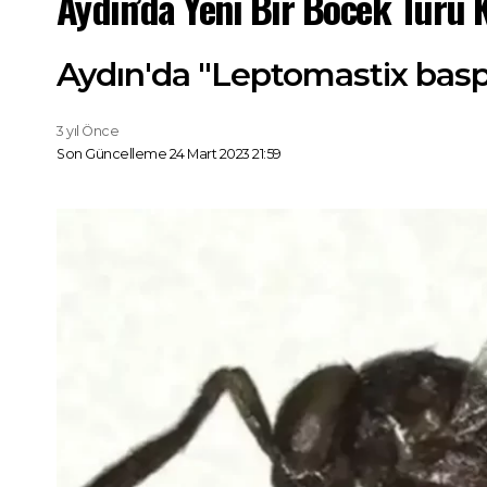
Aydın’da Yeni Bir Böcek Türü K
Aydın'da "Leptomastix baspin
3 yıl Önce
Son Güncelleme 24 Mart 2023 21:59