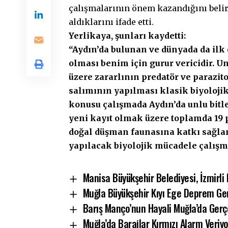
çalışmalarının önem kazandığını belir
aldıklarını ifade etti.
Yerlikaya, şunları kaydetti:
“Aydın’da bulunan ve dünyada da ilk
olması benim için gurur vericidir. U
üzere zararlının predatör ve parazito
salımının yapılması klasik biyoloji
konusu çalışmada Aydın’da unlu bitler
yeni kayıt olmak üzere toplamda 19 p
doğal düşman faunasına katkı sağlanm
yapılacak biyolojik mücadele çalışma
Manisa Büyükşehir Belediyesi, İzmirli 
Muğla Büyükşehir Kıyı Ege Deprem Gerç
Barış Manço’nun Hayali Muğla’da Gerçe
Muğla’da Barajlar Kırmızı Alarm Veriyo