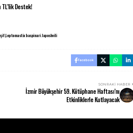
 TL’lik Destek!
şif
Leptomastix baspinari Japoshvili
Facebook
SONRAKI HABER
İzmir Büyükşehir 59. Kütüphane Haftası’nı
Etkinliklerle Kutlayacak