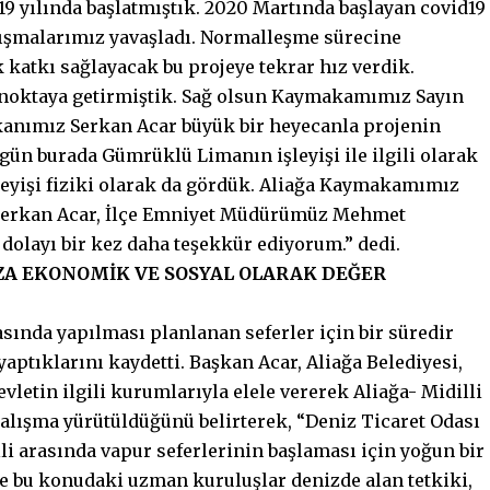
2019 yılında başlatmıştık. 2020 Martında başlayan covid19
lışmalarımız yavaşladı. Normalleşme sürecine
k katkı sağlayacak bu projeye tekrar hız verdik.
r noktaya getirmiştik. Sağ olsun Kaymakamımız Sayın
anımız Serkan Acar büyük bir heyecanla projenin
gün burada Gümrüklü Limanın işleyişi ile ilgili olarak
İşleyişi fiziki olarak da gördük. Aliağa Kaymakamımız
Serkan Acar, İlçe Emniyet Müdürümüz Mehmet
dolayı bir kez daha teşekkür ediyorum.” dedi.
ZA EKONOMİK VE SOSYAL OLARAK DEĞER
asında yapılması planlanan seferler için bir süredir
yaptıklarını kaydetti. Başkan Acar, Aliağa Belediyesi,
vletin ilgili kurumlarıyla elele vererek Aliağa- Midilli
çalışma yürütüldüğünü belirterek, “Deniz Ticaret Odası
lli arasında vapur seferlerinin başlaması için yoğun bir
e bu konudaki uzman kuruluşlar denizde alan tetkiki,