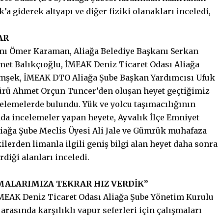
a giderek altyapı ve diğer fiziki olanakları inceledi,
AR
amı Ömer Karaman, Aliağa Belediye Başkanı Serkan
met Balıkçıoğlu, İMEAK Deniz Ticaret Odası Aliağa
mşek, İMEAK DTO Aliağa Şube Başkan Yardımcısı Ufuk
ürü Ahmet Orçun Tuncer’den oluşan heyet geçtiğimiz
celemelerde bulundu. Yük ve yolcu taşımacılığının
nda incelemeler yapan heyete, Ayvalık İlçe Emniyet
ağa Şube Meclis Üyesi Ali Jale ve Gümrük muhafaza
tkilerden limanla ilgili geniş bilgi alan heyet daha sonra
rdiği alanları inceledi.
ŞMALARIMIZA TEKRAR HIZ VERDİK”
MEAK Deniz Ticaret Odası Aliağa Şube Yönetim Kurulu
arasında karşılıklı vapur seferleri için çalışmaları