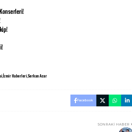
Konserleri!
!
kip!
i!
si
İzmir Haberleri
Serkan Acar
Facebook
SONRAKI HABER