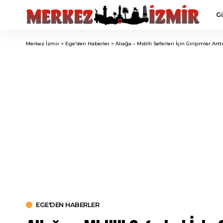
G
Merkez İzmir
>
Ege'den Haberler
>
Aliağa – Midilli Seferleri İçin Girişimler Arttı
EGE'DEN HABERLER