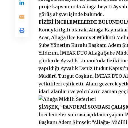
proje kapsamında Aliağa heyeti Ayvalık’
görüş alışverişinde bulundu.
FİZİKİ İNCELEMELERDE BULUNDUL
Konuyla ilgili olarak; Aliağa Kaymak
Acar, Aliağa İlçe Emniyet Müdürü Meh
Şube Yönetim Kurulu Başkanı Adem Şi
Yıldırım, İMEAK DTO Aliağa Şube Müd
günlerde Ayvalık Limanı’nda fiziki in
yapıldığı Ayvalık Deniz Hudut Kapısı’
Müdürü Turgut Coşkun, İMEAK DTO Ali
yetkilileri eşlik etti. Alanı gezerek ye
idari alanları ve yolcuların zaman geçi
ŞİMŞEK, “PANDEMİ SONRASI ÇALI
İncelemeler sonrası açıklama yapan İ
Başkanı Adem Şimşek: “Aliağa- Midilli 