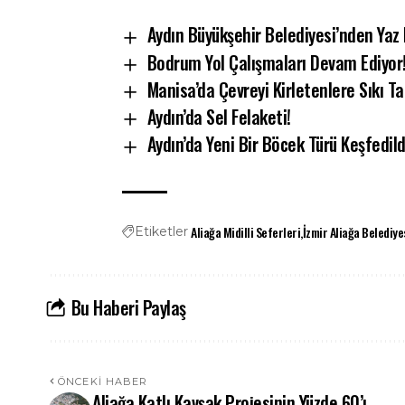
Aydın Büyükşehir Belediyesi’nden Yaz 
Bodrum Yol Çalışmaları Devam Ediyor
Manisa’da Çevreyi Kirletenlere Sıkı Ta
Aydın’da Sel Felaketi!
Aydın’da Yeni Bir Böcek Türü Keşfedild
Aliağa Midilli Seferleri
İzmir Aliağa Belediye
Etiketler
Bu Haberi Paylaş
ÖNCEKI HABER
Aliağa Katlı Kavşak Projesinin Yüzde 60’ı