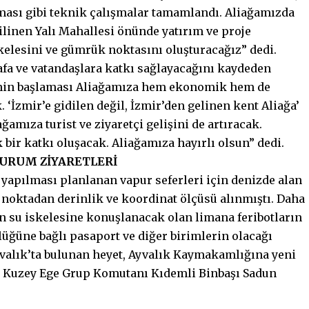
nması gibi teknik çalışmalar tamamlandı. Aliağamızda
ilinen Yalı Mahallesi önünde yatırım ve proje
skelesini ve gümrük noktasını oluşturacağız” dedi.
afa ve vatandaşlara katkı sağlayacağını kaydeden
rinin başlaması Aliağamıza hem ekonomik hem de
‘İzmir’e gidilen değil, İzmir’den gelinen kent Aliağa’
amıza turist ve ziyaretçi gelişini de artıracak.
bir katkı oluşacak. Aliağamıza hayırlı olsun” dedi.
KURUM ZİYARETLERİ
a yapılması planlanan vapur seferleri için denizde alan
la noktadan derinlik ve koordinat ölçüsü alınmıştı. Daha
n su iskelesine konuşlanacak olan limana feribotların
üğüne bağlı pasaport ve diğer birimlerin olacağı
Ayvalık’ta bulunan heyet, Ayvalık Kaymakamlığına yeni
k Kuzey Ege Grup Komutanı Kıdemli Binbaşı Sadun