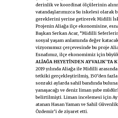
derinlik ve koordinat ölçülerinin alı
vatandaşlarımızca Su iskelesi olarak b
gereklerini yerine getirerek Midilli İ
Projenin Aliağa ilçe ekonomisine, esn
Başkan Serkan Acar, “Midilli Seferle
sosyal yaşam anlamında değer katacak. 
vizyonumuz çerçevesinde bu proje Aliağ
Esnafımız, ilçe ekonomimiz için büyük 
ALİAĞA HEYETİNDEN AYVALIK’TA 
2019 yılında Aliağa ile Midilli arasınd
tetkiki gerçekleştirilmiş, 150’den faz
sonraki aylarda sahil bandında buluna
yanaşacağı ve deniz liman şube müdürl
belirtilmişti. Liman incelemesi için 
atanan Hasan Yaman ve Sahil Güvenli
Özdemir’i de ziyaret etti.