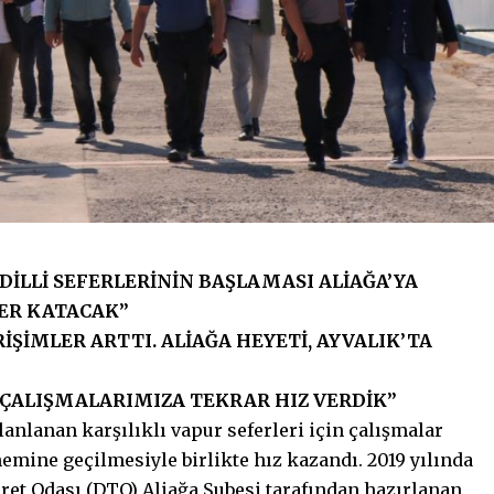
DİLLİ SEFERLERİNİN BAŞLAMASI ALİAĞA’YA
ER KATACAK”
İRİŞİMLER ARTTI. ALİAĞA HEYETİ, AYVALIK’TA
 ÇALIŞMALARIMIZA TEKRAR HIZ VERDİK”
lanlanan karşılıklı vapur seferleri için çalışmalar
ine geçilmesiyle birlikte hız kazandı. 2019 yılında
ret Odası (DTO) Aliağa Şubesi tarafından hazırlanan