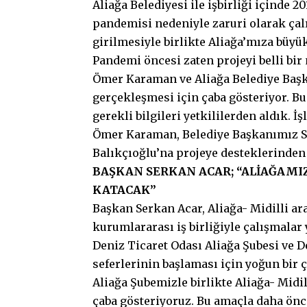
Aliağa Belediyesi ile işbirliği içinde 
pandemisi nedeniyle zaruri olarak ça
girilmesiyle birlikte Aliağa’mıza büyü
Pandemi öncesi zaten projeyi belli bi
Ömer Karaman ve Aliağa Belediye Başk
gerçekleşmesi için çaba gösteriyor. Bu
gerekli bilgileri yetkililerden aldık. 
Ömer Karaman, Belediye Başkanımız 
Balıkçıoğlu’na projeye desteklerinden 
BAŞKAN SERKAN ACAR; “ALİAĞAMI
KATACAK”
Başkan Serkan Acar, Aliağa- Midilli ar
kurumlararası iş birliğiyle çalışmalar 
Deniz Ticaret Odası Aliağa Şubesi ve De
seferlerinin başlaması için yoğun bir 
Aliağa Şubemizle birlikte Aliağa- Midi
çaba gösteriyoruz. Bu amaçla daha önc