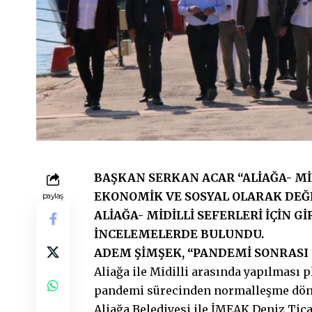
BAŞKAN SERKAN ACAR “ALİAĞA- Mİ
EKONOMİK VE SOSYAL OLARAK DEĞ
paylaş
ALİAĞA- MİDİLLİ SEFERLERİ İÇİN G
İNCELEMELERDE BULUNDU.
ADEM ŞİMŞEK, “PANDEMİ SONRASI
Aliağa ile Midilli arasında yapılması p
pandemi sürecinden normalleşme dönem
Aliağa Belediyesi ile İMEAK Deniz Tica